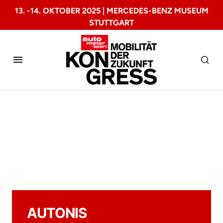
13. -14. OKTOBER 2025 | MERCEDES-BENZ MUSEUM
STUTTGART
Startseite
autonis Preisverleihung
AUTONIS