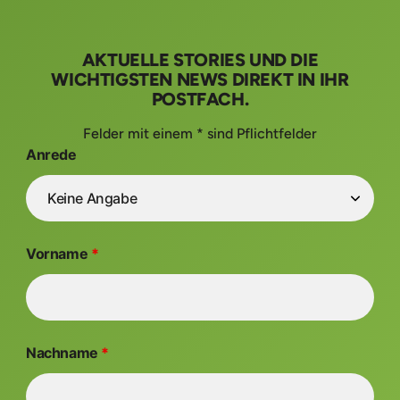
AKTUELLE STORIES UND DIE
WICHTIGSTEN NEWS DIREKT IN IHR
POSTFACH.
Felder mit einem * sind Pflichtfelder
Anrede
Vorname
*
Nachname
*