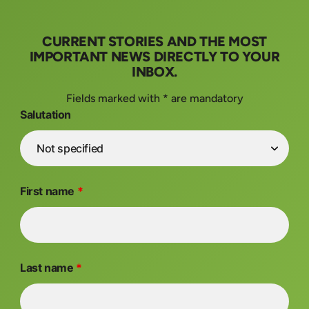
CURRENT STORIES AND THE MOST
IMPORTANT NEWS DIRECTLY TO YOUR
INBOX.
Fields marked with * are mandatory
Salutation
First name
*
Last name
*