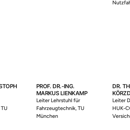
Nutzfa
ISTOPH
PROF. DR.-ING.
DR. T
MARKUS LIENKAMP
KÖRZ
Leiter Lehrstuhl für
Leiter 
, TU
Fahrzeugtechnik, TU
HUK-C
München
Versic