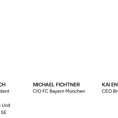
CH
MICHAEL FICHTNER
KAI E
ident
CIO FC Bayern München
CEO Br
 Unit
 SE