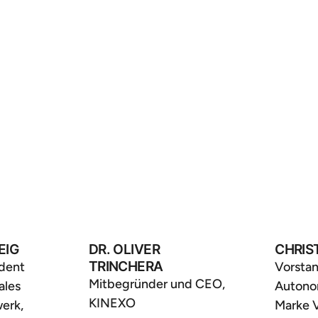
EIG
DR. OLIVER
CHRIS
TRINCHERA
ident
Vorsta
Mitbegründer und CEO,
ales
Autono
KINEXO
erk,
Marke