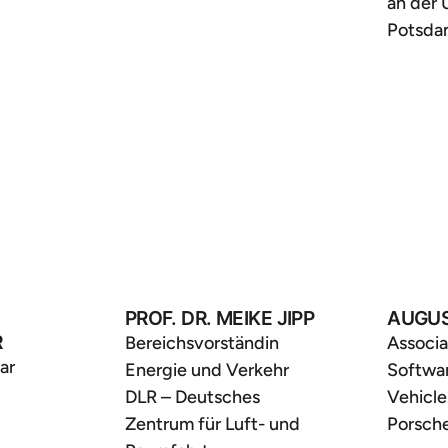
an der 
Potsd
PROF. DR. MEIKE JIPP
AUGUS
R
Bereichsvorständin
Associa
ar
Energie und Verkehr
Softwa
DLR – Deutsches
Vehicle
Zentrum für Luft- und
Porsch