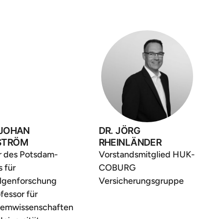
 JOHAN
DR. JÖRG
STRÖM
RHEINLÄNDER
r des Potsdam-
Vorstandsmitglied HUK-
s für
COBURG
olgenforschung
Versicherungsgruppe
fessor für
temwissenschaften