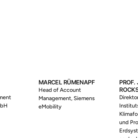
MARCEL RÜMENAPF
PROF.
ROCK
Head of Account
ment
Direkto
Management, Siemens
mbH
Institut
eMobility
Klimaf
und Pro
Erdsys