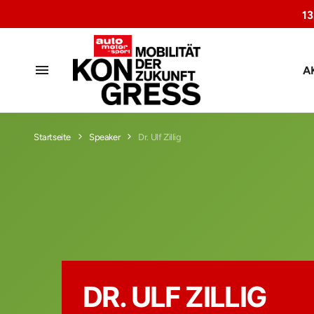
1
A
Startseite
Speaker
Dr. Ulf Zillig
DR. ULF ZILLIG