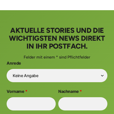
AKTUELLE STORIES UND DIE
WICHTIGSTEN NEWS DIREKT
IN IHR POSTFACH.
Felder mit einem * sind Pflichtfelder
Anrede
Vorname
*
Nachname
*