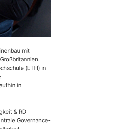
hinenbau mit
 Großbritannien.
chschule (ETH) in
e
ufhin in
igkeit & RD-
entrale Governance-