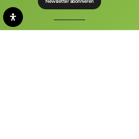
Der auto motor und sport KONGRESS ist ein zentraler
Treffpunkt für Wirtschaft, Politik und Medien
FAQ
Kontakt
Impressum
Datenschutzerklärung
AGB
Barrierefreiheitserklärung
Datenschutz-Einstellungen