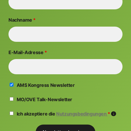
Nachname
*
E-Mail-Adresse
*
AMS Kongress Newsletter
MO/OVE Talk-Newsletter
Ich akzeptiere die
Nutzungsbedingungen
*