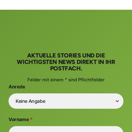
AKTUELLE STORIES UND DIE
WICHTIGSTEN NEWS DIREKT IN IHR
POSTFACH.
Felder mit einem * sind Pflichtfelder
Anrede
Vorname
*