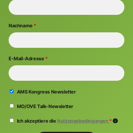
Nachname
*
E-Mail-Adresse
*
AMS Kongress Newsletter
MO/OVE Talk-Newsletter
Ich akzeptiere die
Nutzungsbedingungen
*