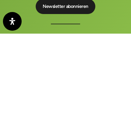
Der auto motor und sport KONGRESS ist ein zentraler
Treffpunkt für Wirtschaft, Politik und Medien
FAQ
Kontakt
Impressum
Datenschutzerklärung
AGB
Barrierefreiheitserklärung
Datenschutz-Einstellungen