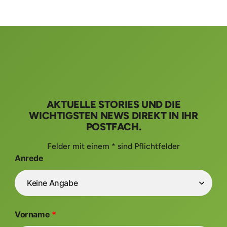
AKTUELLE STORIES UND DIE
WICHTIGSTEN NEWS DIREKT IN IHR
POSTFACH.
Felder mit einem * sind Pflichtfelder
Anrede
Vorname
*